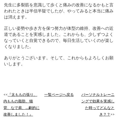
先生に多裂筋を意識して歩くと痛みの改善になるかもと言
われたときは半信半疑でしたが、やってみると本当に痛み
は消えます。
正しい姿勢や歩き方を保つ努力が体型の維持、改善への近
道であることを実感しました。これからも、少しずつよく
なっていくと自覚できるので、毎日生活していくのが楽し
くなりました。
ありがとうございます。そして、これからもよろしくお願
いします。
<<
『太ももの張り、
一覧ページへ戻る
パーソナルトレーニ
内ももの脂肪、猫
ングで効果を実感し
背、なで肩、…劇的に
た時ってどんなと
改善しました！』
き？？
>>