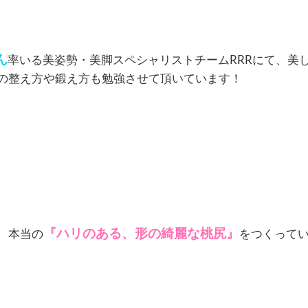
ん
率いる
美姿勢・美脚スペシャリストチーム
RRR
にて、美
の整え方や鍛え方も勉強させて頂いています！
『ハリのある、形の綺麗な桃尻』
、本当の
をつくって