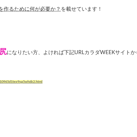
を作るために何が必要か？
を載せています！
尻
になりたい方、よければ下記URLカラダWEEKサイトか
s/10965d1tex9xg5wh6k2.html