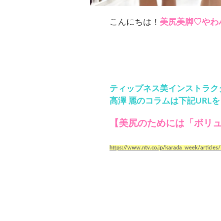
こんにちは！
美尻美脚♡やわ
ティップネス美インストラク
高澤 麗のコラムは下記URL
【美尻のためには「ボリ
https://www.ntv.co.jp/karada_week/article