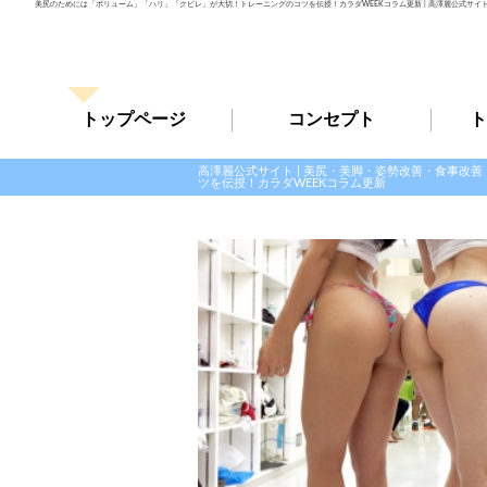
美尻のためには「ボリューム」「ハリ」「クビレ」が大切！トレーニングのコツを伝授！カラダWEEKコラム更新 | 高澤麗公式サイ
トップページ
コンセプト
ト
高澤麗公式サイト | 美尻・美脚・姿勢改善・食事改
ツを伝授！カラダWEEKコラム更新