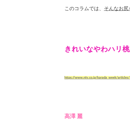
このコラムでは、
そんなお尻
きれいなやわハリ桃
https://www.ntv.co.jp/karada_week/article
高澤 麗