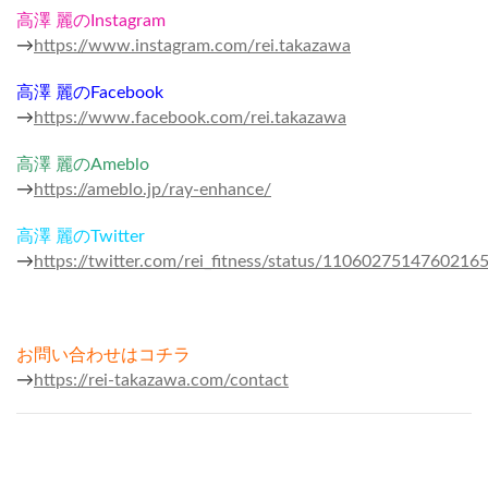
高澤 麗のInstagram
→
https://www.instagram.com/rei.takazawa
高澤 麗のFacebook
→
https://www.facebook.com/rei.takazawa
高澤 麗のAmeblo
→
https://ameblo.jp/ray-enhance/
高澤 麗のTwitter
→
https://twitter.com/rei_fitness/status/1106027514760216
お問い合わせはコチラ
→
https://rei-takazawa.com/contact