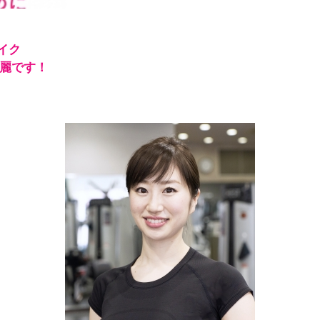
イク
 麗です！