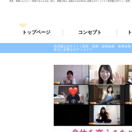
美尻・美脚になりたい！肋骨や太ももの出っ張り、骨盤の歪み…改善のための本当に必要なボディメイク | 高澤麗公式サイト | 美
トップページ
コンセプト
ト
高澤麗公式サイト | 美尻・美脚・姿勢改善・食事改
本当に必要なボディメイク