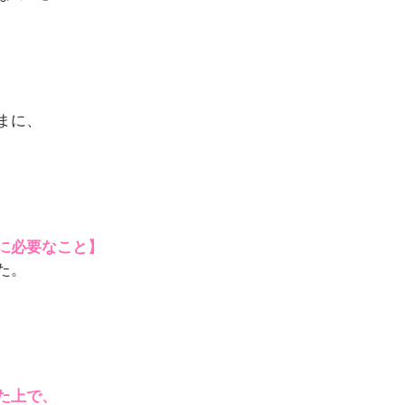
まに、
に必要なこと】
た。
た上で、