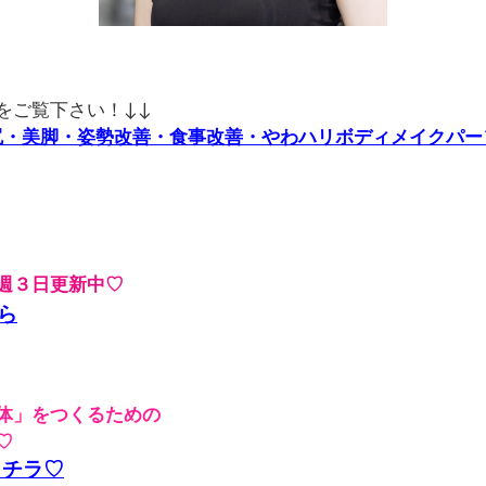
をご覧下さい！↓↓
美尻・美脚・姿勢改善・食事改善・やわハリボディメイクパ
週３日更新中♡
ちら
体」をつくるための
♡
コチラ♡