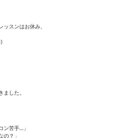
レッスンはお休み、
<
)
きました。
コン苦手
…
」
なの？」