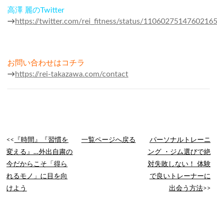
高澤 麗のTwitter
→
https://twitter.com/rei_fitness/status/1106027514760216
お問い合わせはコチラ
→
https://rei-takazawa.com/contact
<<
『時間』『習慣を
一覧ページへ戻る
パーソナルトレーニ
変える』…外出自粛の
ング ・ジム選びで絶
今だからこそ「得ら
対失敗しない！ 体験
れるモノ」に目を向
で良いトレーナーに
けよう
出会う方法
>>