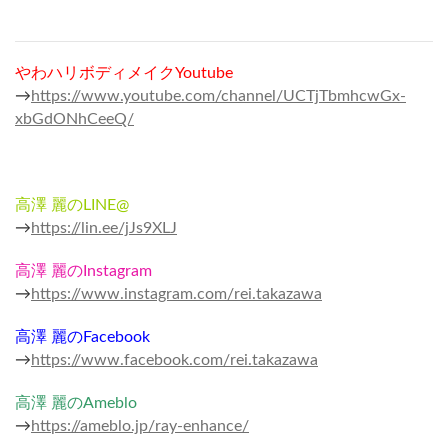
やわハリボディメイクYoutube
→
https://www.youtube.com/channel/UCTjTbmhcwGx-
xbGdONhCeeQ/
高澤 麗のLINE@
→
https://lin.ee/jJs9XLJ
高澤 麗のInstagram
→
https://www.instagram.com/rei.takazawa
高澤 麗のFacebook
→
https://www.facebook.com/rei.takazawa
高澤 麗のAmeblo
→
https://ameblo.jp/ray-enhance/